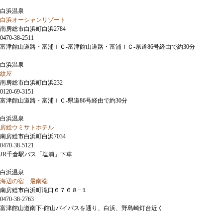
白浜温泉
白浜オーシャンリゾート
南房総市白浜町白浜2784
0470-38-2511
富津館山道路・富浦ＩＣ-富津館山道路・富浦ＩＣ-県道86号経由で約30分
白浜温泉
紋屋
南房総市白浜町白浜232
0120-69-3151
富津館山道路・富浦ＩＣ-県道86号経由で約30分
白浜温泉
房総ウミサトホテル
南房総市白浜町白浜7034
0470-38-5121
JR千倉駅バス「塩浦」下車
白浜温泉
海辺の宿 最南端
南房総市白浜町滝口６７６８−１
0470-38-2763
富津館山道南下-館山バイパスを通り、白浜、野島崎灯台近く