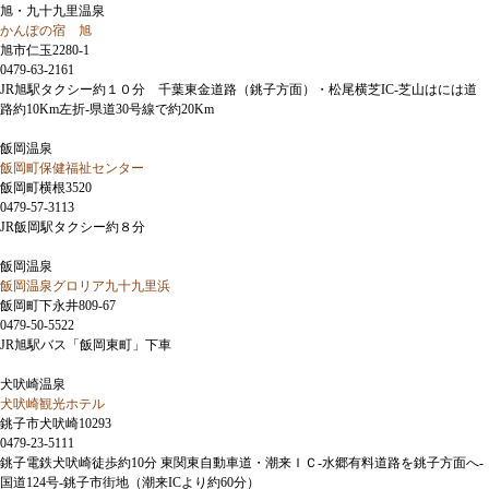
旭・九十九里温泉
かんぽの宿 旭
旭市仁玉2280-1
0479-63-2161
JR旭駅タクシー約１０分 千葉東金道路（銚子方面）・松尾横芝IC-芝山はには道
路約10Km左折-県道30号線で約20Km
飯岡温泉
飯岡町保健福祉センター
飯岡町横根3520
0479-57-3113
JR飯岡駅タクシー約８分
飯岡温泉
飯岡温泉グロリア九十九里浜
飯岡町下永井809-67
0479-50-5522
JR旭駅バス「飯岡東町」下車
犬吠崎温泉
犬吠崎観光ホテル
銚子市犬吠崎10293
0479-23-5111
銚子電鉄犬吠崎徒歩約10分 東関東自動車道・潮来ＩＣ-水郷有料道路を銚子方面へ-
国道124号-銚子市街地（潮来ICより約60分）