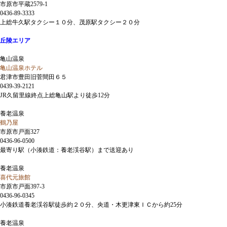
市原市平蔵2579-1
0436-89-3333
上総牛久駅タクシー１０分、茂原駅タクシー２０分
丘陵エリア
亀山温泉
亀山温泉ホテル
君津市豊田旧菅間田６５
0439-39-2121
JR久留里線終点上総亀山駅より徒歩12分
養老温泉
鶴乃屋
市原市戸面327
0436-96-0500
最寄り駅（小湊鉄道：養老渓谷駅）まで送迎あり
養老温泉
喜代元旅館
市原市戸面397-3
0436-96-0345
小湊鉄道養老渓谷駅徒歩約２０分、央道・木更津東ＩＣから約25分
養老温泉