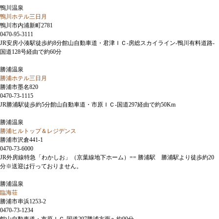
鴨川温泉
鴨川ホテル三日月
鴨川市内浦新町2781
0470-95-3111
JR安房小湊駅徒歩約8分館山自動車道・君津ＩＣ-房総スカイライン-鴨川有料道路-
国道128号経由で約60分
勝浦温泉
勝浦ホテル三日月
勝浦市墨名820
0470-73-1115
JR勝浦駅徒歩約5分館山自動車道・市原ＩＣ-国道297経由で約50Km
勝浦温泉
勝浦ヒルトップ＆レジデンス
勝浦市沢倉441-1
0470-73-6000
JR外房線特急「わかしお」（京葉線地下ホーム）== 勝浦駅 勝浦駅より徒歩約20
分※送迎は行っておりません。
勝浦温泉
臨海荘
勝浦市串浜1253-2
0470-73-1234