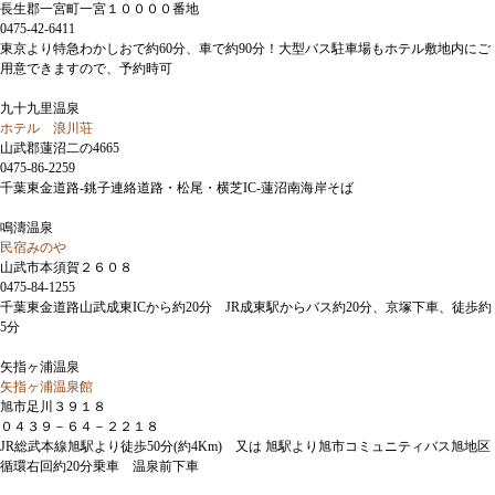
長生郡一宮町一宮１００００番地
0475-42-6411
東京より特急わかしおで約60分、車で約90分！大型バス駐車場もホテル敷地内にご
用意できますので、予約時可
九十九里温泉
ホテル 浪川荘
山武郡蓮沼二の4665
0475-86-2259
千葉東金道路-銚子連絡道路・松尾・横芝IC-蓮沼南海岸そば
鳴濤温泉
民宿みのや
山武市本須賀２６０８
0475-84-1255
千葉東金道路山武成東ICから約20分 JR成東駅からバス約20分、京塚下車、徒歩約
5分
矢指ヶ浦温泉
矢指ヶ浦温泉館
旭市足川３９１８
０４３９－６４－２２１８
JR総武本線旭駅より徒歩50分(約4Km) 又は 旭駅より旭市コミュニティバス旭地区
循環右回約20分乗車 温泉前下車