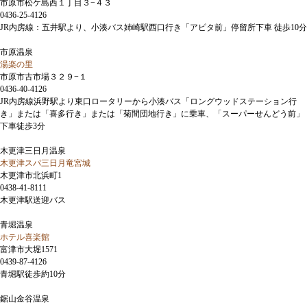
市原市松ケ島西１丁目３−４３
0436-25-4126
JR内房線：五井駅より、小湊バス姉崎駅西口行き「アピタ前」停留所下車 徒歩10分
市原温泉
湯楽の里
市原市古市場３２９−１
0436-40-4126
JR内房線浜野駅より東口ロータリーから小湊バス「ロングウッドステーション行
き」または「喜多行き」または「菊間団地行き」に乗車、「スーパーせんどう前」
下車徒歩3分
木更津三日月温泉
木更津スパ三日月竜宮城
木更津市北浜町1
0438-41-8111
木更津駅送迎バス
青堀温泉
ホテル喜楽館
富津市大堀1571
0439-87-4126
青堀駅徒歩約10分
鋸山金谷温泉