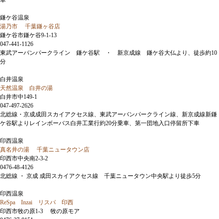
車
鎌ケ谷温泉
湯乃市 千葉鎌ヶ谷店
鎌ケ谷市鎌ケ谷9-1-13
047-441-1126
東武アーバンパークライン 鎌ケ谷駅 ・ 新京成線 鎌ケ谷大仏より、徒歩約10
分
白井温泉
天然温泉 白井の湯
白井市中149-1
047-497-2626
北総線・京成成田スカイアクセス線、東武アーバンパークライン線、新京成線新鎌
ケ谷駅よりレインボーバス白井工業行約20分乗車、第一団地入口停留所下車
印西温泉
真名井の湯 千葉ニュータウン店
印西市中央南2-3-2
0476-48-4126
北総線 ・ 京成 成田スカイアクセス線 千葉ニュータウン中央駅より徒歩5分
印西温泉
ReSpa Inzai リスパ 印西
印西市牧の原1-3 牧の原モア