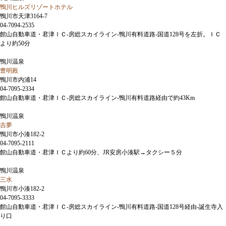
鴨川ヒルズリゾートホテル
鴨川市天津3164-7
04-7094-2535
館山自動車道・君津ＩＣ-房総スカイライン-鴨川有料道路-国道128号を左折。ＩＣ
より約50分
鴨川温泉
豊明殿
鴨川市内浦14
04-7095-2334
館山自動車道・君津ＩＣ-房総スカイライン-鴨川有料道路経由で約43Km
鴨川温泉
吉夢
鴨川市小湊182-2
04-7095-2111
館山自動車道・君津ＩＣより約60分、JR安房小湊駅→タクシー５分
鴨川温泉
三水
鴨川市小湊182-2
04-7095-3333
館山自動車道・君津ＩＣ-房総スカイライン-鴨川有料道路-国道128号経由-誕生寺入
り口