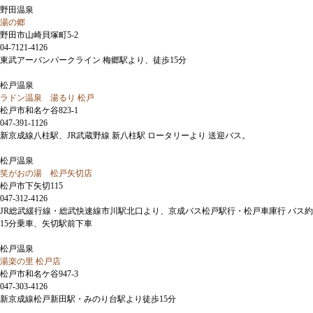
野田温泉
湯の郷
野田市山崎貝塚町5-2
04-7121-4126
東武アーバンパークライン 梅郷駅より、徒歩15分
松戸温泉
ラドン温泉 湯るり 松戸
松戸市和名ケ谷823-1
047-391-1126
新京成線八柱駅、JR武蔵野線 新八柱駅 ロータリーより 送迎バス。
松戸温泉
笑がおの湯 松戸矢切店
松戸市下矢切115
047-312-4126
JR総武緩行線・総武快速線市川駅北口より、京成バス松戸駅行・松戸車庫行 バス約
15分乗車、矢切駅前下車
松戸温泉
湯楽の里 松戸店
松戸市和名ケ谷947-3
047-303-4126
新京成線松戸新田駅・みのり台駅より徒歩15分