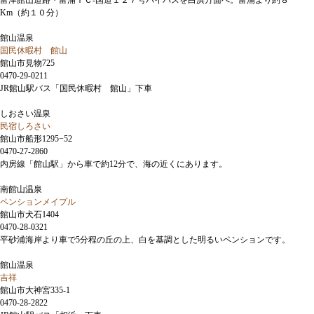
富津館山道路・富浦ＩＣ-国道１２７号バイパスを白浜方面へ。富浦より約８
Km（約１０分）
館山温泉
国民休暇村 館山
館山市見物725
0470-29-0211
JR館山駅バス「国民休暇村 館山」下車
しおさい温泉
民宿しろさい
館山市船形1295−52
0470-27-2860
内房線「館山駅」から車で約12分で、海の近くにあります。
南館山温泉
ペンションメイプル
館山市犬石1404
0470-28-0321
平砂浦海岸より車で5分程の丘の上、白を基調とした明るいペンションです。
館山温泉
吉祥
館山市大神宮335-1
0470-28-2822