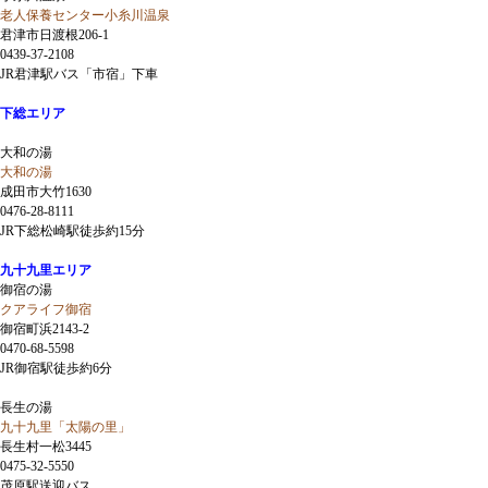
老人保養センター小糸川温泉
君津市日渡根206-1
0439-37-2108
JR君津駅バス「市宿」下車
下総エリア
大和の湯
大和の湯
成田市大竹1630
0476-28-8111
JR下総松崎駅徒歩約15分
九十九里エリア
御宿の湯
クアライフ御宿
御宿町浜2143-2
0470-68-5598
JR御宿駅徒歩約6分
長生の湯
九十九里「太陽の里」
長生村一松3445
0475-32-5550
茂原駅送迎バス