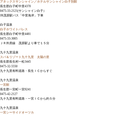
アネックスサンシャイン／ホテルサンシャイン白子別館
長生郡白子町中里4370
0475-33-2121(サンシャイン白子）
JR茂原駅バス「中里海岸」下車
白子温泉
白子ホワイトパレス
長生郡白子町中里4481
0475-33-3005
ＪＲ外房線 茂原駅より車で１５分
九十九里温泉
スパ＆リゾート九十九里 太陽の里
長生郡長生村一松3445
0475-32-5550
九十九里有料道路・長生ＩＣからすぐ
九十九里温泉
一宮館
長生郡一宮町一宮9241
0475-42-2127
九十九里有料道路・一宮ＩＣから約５分
九十九里温泉
一宮シーサイドオーツカ