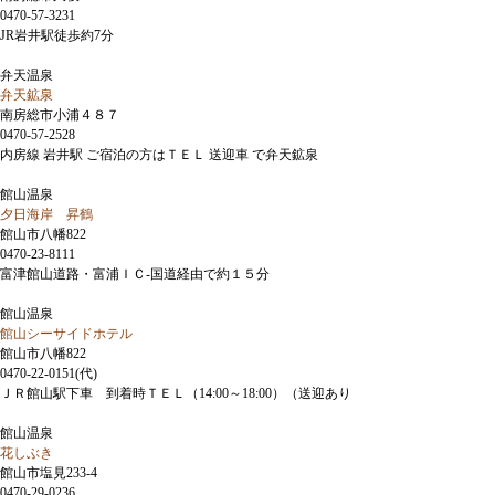
0470-57-3231
JR岩井駅徒歩約7分
弁天温泉
弁天鉱泉
南房総市小浦４８７
0470-57-2528
内房線 岩井駅 ご宿泊の方はＴＥＬ 送迎車 で弁天鉱泉
館山温泉
夕日海岸 昇鶴
館山市八幡822
0470-23-8111
富津館山道路・富浦ＩＣ-国道経由で約１５分
館山温泉
館山シーサイドホテル
館山市八幡822
0470-22-0151(代)
ＪＲ館山駅下車 到着時ＴＥＬ（14:00～18:00）（送迎あり
館山温泉
花しぶき
館山市塩見233-4
0470-29-0236