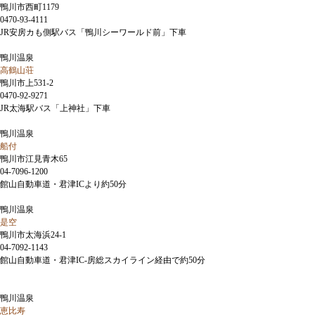
鴨川市西町1179
0470-93-4111
JR安房カも側駅バス「鴨川シーワールド前」下車
鴨川温泉
高鶴山荘
鴨川市上531-2
0470-92-9271
JR太海駅バス「上神社」下車
鴨川温泉
船付
鴨川市江見青木65
04-7096-1200
館山自動車道・君津ICより約50分
鴨川温泉
是空
鴨川市太海浜24-1
04-7092-1143
館山自動車道・君津IC-房総スカイライン経由で約50分
鴨川温泉
恵比寿