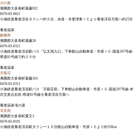
川の家
夷隅郡大多喜町葛藤932
0470-85-0021
小湊鉄道養老渓谷タクシー約５分、央道・木更津東ＩＣより養老渓谷方面へ約25分
養老温泉
嵯峨和
夷隅郡大多喜町葛藤20
0470-85-0321
小湊鉄道養老渓谷駅バス「弘文洞入口」下車館山自動車道・市原ＩＣ-国道297号線-
県道81号線で約２５分
養老温泉
天龍荘
夷隅郡大多喜町葛藤163
0470-85-0311
小湊鉄道養老渓谷駅バス「天龍荘前」下車館山自動車道・市原ＩＣ-国道297号線-米
沢交差点右折-県道81号線を養老渓谷方面へ
養老温泉滝の湯
滝見苑
夷隅郡大多喜町粟又5
0470-85-0101
小湊鉄道養老渓谷駅タクシー１５分館山自動車道・市原ＩＣより約35Km