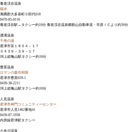
養老渓谷温泉
福水
夷隅郡大多喜町小田代618
0470-85-0116
養老渓谷駅→タクシー約10分 養老渓谷温泉郷館山自動車道・市原ＩＣより約50分
濃溝温泉
千寿の湯
君津市笹１８５４－１７
０４３９－３９－１７
JR上総亀山駅タクシー約10分
豊英温泉
ロマンの森共和国
君津市豊英659-1
0439-38-2211
JR上総亀山駅タクシー約10分
人見温泉
君津市神門コミュニティーセンター
君津市人見1462番地41
0439-87-1958
内房線君津駅タクシー
小糸川温泉