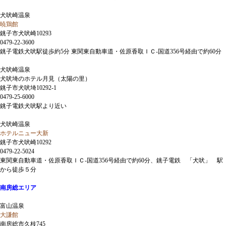
犬吠崎温泉
暁鶏館
銚子市犬吠崎10293
0479-22-3600
銚子電鉄犬吠駅徒歩約5分 東関東自動車道・佐原香取ＩＣ-国道356号経由で約60分
犬吠崎温泉
犬吠埼のホテル月見（太陽の里）
銚子市犬吠埼10292-1
0479-25-6000
銚子電鉄犬吠駅より近い
犬吠崎温泉
ホテルニュー大新
銚子市犬吠崎10292
0479-22-5024
東関東自動車道・佐原香取ＩＣ-国道356号経由で約60分、銚子電鉄 「犬吠」 駅
から徒歩５分
南房総エリア
富山温泉
大謙館
南房総市久枝745