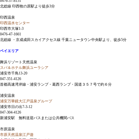
0476-37-8151
北総線 印西牧の原駅より徒歩3分
印西温泉
印西温水センター
印西市大塚1-3
0476-47-1661
北総線 ・京成成田スカイアクセス線 千葉ニュータウン中央駅より、徒歩5分
ベイエリア
舞浜リゾート天然温泉
スパ＆ホテル舞浜ユーラシア
浦安市千鳥13-20
047-351-4126
首都高速湾岸線・浦安ランプ・葛西ランプ・国道３５７号で約６分
浦安温泉
浦安万華鏡大江戸温泉グループ
浦安市日の出7-3-12
047-304-4126
新浦安駅 無料送迎バスまたは公共機関バス
市原温泉
市原天然温泉江戸遊