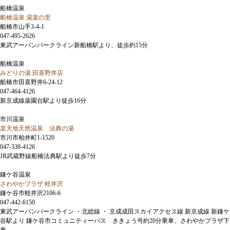
船橋温泉
船橋温泉 湯楽の里
船橋市山手3-4-1
047-495-2626
東武アーバンパークライン新船橋駅より、徒歩約15分
船橋温泉
みどりの湯 田喜野井店
船橋市田喜野井6-24-12
047-464-4126
新京成線薬園台駅より徒歩16分
市川温泉
楽天地天然温泉 法典の湯
市川市柏井町1-1520
047-338-4126
JR武蔵野線船橋法典駅より徒歩7分
鎌ケ谷温泉
さわやかプラザ 軽井沢
鎌ケ谷市軽井沢2106-6
047-442-6150
東武アーバンパークライン ・北総線 ・ 京成成田スカイアクセス線 新京成線 新鎌ケ
谷駅より 鎌ケ谷市コミュニティーバス ききょう号約20分乗車、さわやかプラザ下