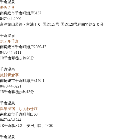
千倉温泉
夢みさき
南房総市千倉町瀬戸3137
0470-44-2000
富津館山道路・富浦ＩＣ-国道127号-国道128号経由で約２０分
千倉温泉
ホテル千倉
南房総市千倉町瀬戸2980-12
0470-44-3111
JR千倉駅徒歩約20分
千倉温泉
旅館青倉亭
南房総市千倉町瀬戸3140-1
0470-44-3221
JR千倉駅徒歩約13分
千倉温泉
温泉民宿 しあわせ荘
南房総市千倉町川口68
0470-43-1244
JR千倉駅バス「安房川口」下車
千倉温泉