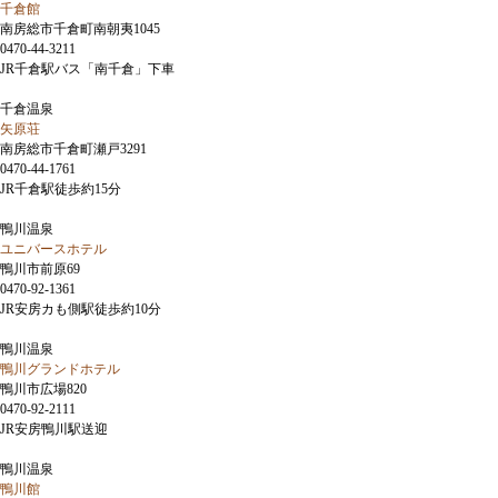
千倉館
南房総市千倉町南朝夷1045
0470-44-3211
JR千倉駅バス「南千倉」下車
千倉温泉
矢原荘
南房総市千倉町瀬戸3291
0470-44-1761
JR千倉駅徒歩約15分
鴨川温泉
ユニバースホテル
鴨川市前原69
0470-92-1361
JR安房カも側駅徒歩約10分
鴨川温泉
鴨川グランドホテル
鴨川市広場820
0470-92-2111
JR安房鴨川駅送迎
鴨川温泉
鴨川館