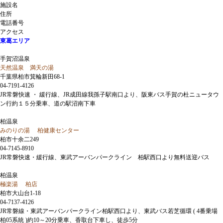
施設名
住所
電話番号
アクセス
東葛エリア
手賀沼温泉
天然温泉 満天の湯
千葉県柏市箕輪新田68-1
04-7191-4126
JR常磐快速 ・ 緩行線、JR成田線我孫子駅南口より、阪東バス手賀の杜ニュータウ
ン行約１５分乗車、道の駅沼南下車
柏温泉
みのりの湯 柏健康センター
柏市十余二249
04-7145-8910
JR常磐快速・緩行線、東武アーバンパークライン 柏駅西口より無料送迎バス
柏温泉
極楽湯 柏店
柏市大山台1-18
04-7137-4126
JR常磐線・東武アーバンパークライン柏駅西口より、東武バス若芝循環 ( 4番乗場
柏05系統 )約10～20分乗車、香取台下車し、徒歩5分