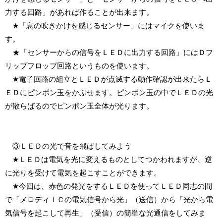
力する回路」があれば作ることが出来ます。
★「息の吹きかけを感じるセンサー」にはマイクを使いま
す。
★「センサーからの信号をＬＥＤに出力する回路」にはＤフ
リップフロップ回路というものを使います。
★電子回路の組立とＬＥＤが点滅する動作確認が出来たらＬ
ＥＤにピンポン玉をかぶせます。ピンポン玉の中でＬＥＤの光
が散らばるのでピンポン玉全体が光ります。
③ＬＥＤの光で音を飛ばしてみよう
★ＬＥＤは電気を光に変えるものとしてつかわれますが、逆
に光りを受けて電気を起こすことができます。
★今回は、赤色の発光をするＬＥＤを使ってＬＥＤ同志の間
で「メロディＩＣの電気信号から光」（送信）から「光から電
気信号を起こして再生」（受信）の簡単な光通信をしてみま