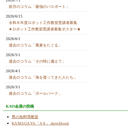
2026/7/1
前月のコラム「最強のパスポート」
2026/6/15
令和８年度ロボット工作教室受講者募集
★ロボット工作教室受講者募集ポスター★
2026/6/1
過去のコラム「蕎麦をたぐる」
2026/5/1
過去のコラム「その時に備えて」
2026/4/1
過去のコラム「海を渡ってきた人たち」
2026/3/1
過去のコラム「ボールパーク」
2026/1/19
KAIS会員の投稿
ゼスチャー顔認識センサーロボット
男の魚料理教室
2026/1/8
KA MA GA YA 「A４」 sketchbook
ご注意ください！！当ＮＰＯ法人では「アカ