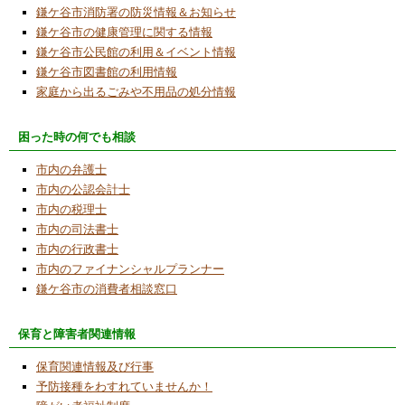
鎌ケ谷市消防署の防災情報＆お知らせ
2024/12/4
鎌ケ谷市の健康管理に関する情報
市立五本松小学校５年生向けのプログラム学
鎌ケ谷市公民館の利用＆イベント情報
習体験講座を開催
鎌ケ谷市図書館の利用情報
家庭から出るごみや不用品の処分情報
2024/9/21
2024年９月８日「こども科学ワークショ
困った時の何でも相談
ップ」で電気の仕組みを知ろうのイベントで
４講座を担当・小学生に指導しました。
市内の弁護士
2024/6/4
市内の公認会計士
タミヤ製カムプログラムロボットを改造する
市内の税理士
講座を開催しました
市内の司法書士
市内の行政書士
2024/3/17
市内のファイナンシャルプランナー
PCを使わずロボットを動かす体験講座を開催
鎌ケ谷市の消費者相談窓口
2024/2/27
保育と障害者関連情報
第２７回ふれあいまつりに当NPO法人も出
展・参加
保育関連情報及び行事
予防接種をわすれていませんか！
2024/2/7