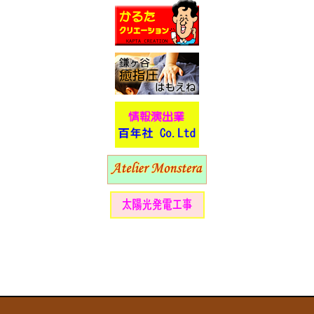
テアリング４輪車ロボット」の無線操縦講座
を開催
2022/8/7
２０２２年８月７日 中央公民館主催 青少
年育成講座「デジタル・ワークショップ」開
催
2022/8/2
２０２２年度 西部小学校「わくわくクラ
ブ」夏季プログラム学習講座開催！
2022/1/9
読者投稿「沖縄旅行」
2022/1/1
今月のコラム「新年のご挨拶」
2021/12/2
２０２１年度 ロボット工作教室活動につい
て