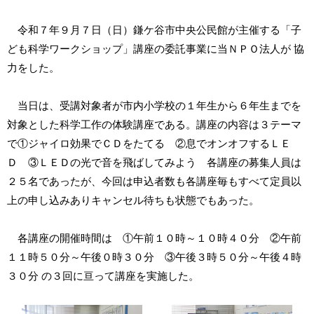
令和７年９月７日（日）鎌ケ谷市中央公民館が主催する「子
ども科学ワークショップ」講座の委託事業に当ＮＰＯ法人が 協
力をした。
当日は、受講対象者が市内小学校の１年生から６年生までを
対象とした科学工作の体験講座である。講座の内容は３テーマ
で①ジャイロ効果でＣＤをたてる ②息でオンオフするＬＥ
Ｄ ③ＬＥＤの光で音を飛ばしてみよう 各講座の募集人員は
２５名であったが、今回は申込者数も各講座毎もすべて定員以
上の申し込みありキャンセル待ちも状態でもあった。
各講座の開催時間は ①午前１０時～１０時４０分 ②午前
１１時５０分～午後０時３０分 ③午後３時５０分～午後４時
３０分 の３回に亘って講座を実施した。