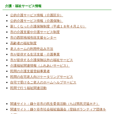
ウント情報の定期確認のご案内」などのメー
介護・福祉サービス情報
ルは一切発信しておりません。個人の情報漏
の恐れがあるので、「アカウント情報の確
公的介護サービス情報（介護区分）
認」サイトや【サポート窓口】kamagaya-
公的介護サービス情報（介護保険）
info.com への返信メールやフリーダイヤルの
新しくなった介護保険制度（平成１８年４月より）
カスタマーサポートへの電話連絡は一切行わ
市の介護支援や介護サービス制度
ないようにお願い致します。
市の西部地域包括支援センター
2026/1/1
高齢者の福祉制度
あけましておめでとうございます
老人ホームの利用申込み方法
市が提供する生活支援・介護事業
2025/12/1
市が提供する介護保険以外の福祉サービス
モノづくりの国
介護福祉関連情報（ふれあいサービス）
2025/11/1
民間の介護支援登録事業者
ソフト・パワー
民間の在宅老人向けケータリングサービス
自宅で受けるご老人のホームヘルプサービス
2025/9/22
民間で行う福祉関連活動
中央公民館委託事業「子ども科学ワークショ
ップ」開催
関連サイト：鎌ケ谷市の民生委員活動（ちば県民児協ＨＰ）
2025/9/1
関連サイト：鎌ケ谷市社会福祉協議会（登録ボランティア団体を
ガストロノミー ツーリズム