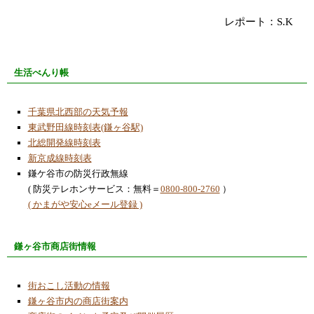
レポート：S.K
生活べんり帳
千葉県北西部の天気予報
東武野田線時刻表(鎌ヶ谷駅)
北総開発線時刻表
新京成線時刻表
鎌ケ谷市の防災行政無線
( 防災テレホンサービス：無料＝
0800-800-2760
）
( かまがや安心eメール登録 )
鎌ヶ谷市商店街情報
街おこし活動の情報
鎌ヶ谷市内の商店街案内