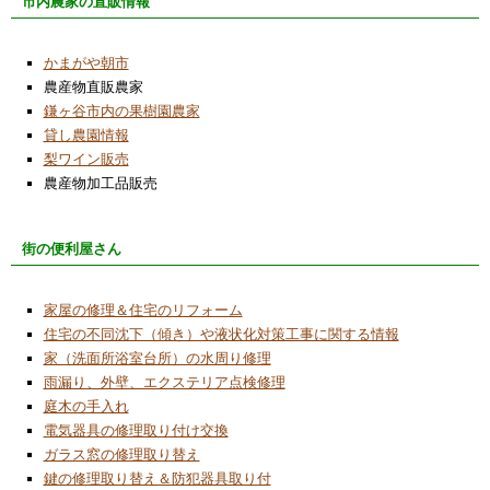
市内農家の直販情報
かまがや朝市
農産物直販農家
鎌ヶ谷市内の果樹園農家
貸し農園情報
梨ワイン販売
農産物加工品販売
街の便利屋さん
家屋の修理＆住宅のリフォーム
住宅の不同沈下（傾き）や液状化対策工事に関する情報
家（洗面所浴室台所）の水周り修理
雨漏り、外壁、エクステリア点検修理
庭木の手入れ
電気器具の修理取り付け交換
ガラス窓の修理取り替え
鍵の修理取り替え＆防犯器具取り付