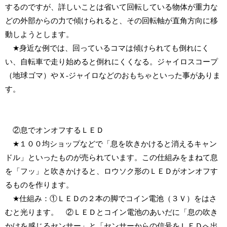
するのですが、詳しいことは省いて回転している物体が重力な
どの外部からの力で傾けられると、その回転軸が直角方向に移
動しようとします。
★身近な例では、回っているコマは傾けられても倒れにく
い、自転車で走り始めると倒れにくくなる。ジャイロスコープ
（地球ゴマ）やＸ-ジャイロなどのおもちゃといった事がありま
す。
②息でオンオフするＬＥＤ
★１００均ショップなどで「息を吹きかけると消えるキャン
ドル」といったものが売られています。この仕組みをまねて息
を「フッ」と吹きかけると、ロウソク形のＬＥＤがオンオフす
るものを作ります。
★仕組み：①ＬＥＤの２本の脚でコイン電池（３Ｖ）をはさ
むと光ります。 ②ＬＥＤとコイン電池のあいだに「息の吹き
かけを感じるセンサー」と「センサーからの信号をＬＥＤへ出