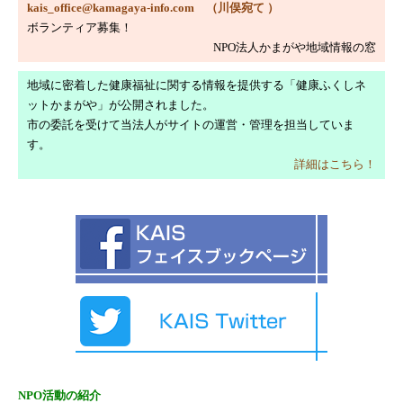
kais_office@kamagaya-info.com （川俣宛て ）
ＯＴＴＯロボット拡張機能搭載
ボランティア募集！
2023/6/10
NPO法人かまがや地域情報の窓
令和５年度事業活動について
地域に密着した健康福祉に関する情報を提供する「健康ふくしネ
2023/6/10
ットかまがや」が公開されました。
令和４年度ＮＰＯ法人かまがや地域情報の窓
市の委託を受けて当法人がサイトの運営・管理を担当していま
活動報告
す。
2023/6/10
詳細はこちら！
令和４年度貸借対照表公告
2023/6/1
今月のコラム「転入超過」
2023/5/5
ＯＴＴＯヒューマノイドロボット他２台を掲
載
2023/5/2
２０２３年度ロボット工作教室の受講者募
集！
NPO活動の紹介
2023/4/3