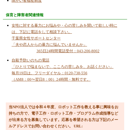
障がい者福祉制度
ＰＣ無しでプログラム作成体験講座の受講者
募集
保育と障害者関連情報
2024/2/1
女性に対する暴力にお悩みや・心の苦しみを聞いて欲しい時に
今月のコラム「縄文の人たち」
は、下記に電話をして相談下さい。
2023/10/23
千葉県女性サポートセンター
第４９回鎌ケ谷市民まつり
「夫や恋人からの暴力に悩んでいませんか」
365日24時間電話受付：043-206-8002
2023/9/18
子ども科学・ワークショップ講座
自殺予防いのちの電話
「ひとりで悩まないで、こころの苦しみを、お話ください」
2023/8/16
毎月19日は、フリーダイヤル：0120-738-556
デジタルワークショップ講座で「障害物回避
（AM8：00〜翌日8：00）24時間・無料です。
型３輪ロボット」の製作指導
2023/8/2
MESHとScratchでピタゴラススイッチを作ろ
う！
当NPO法人では令和４年度、ロボット工作を教える事に興味をお
2023/8/1
持ちの方で、電子工作・ロボット工作・プログラム作成指導など
今月のコラム「総人口８７００万人」
が出来る方を募集しています。応募を希望される方は下記のメー
ルアドレスでお問い合わせください。 URL:
2023/7/15