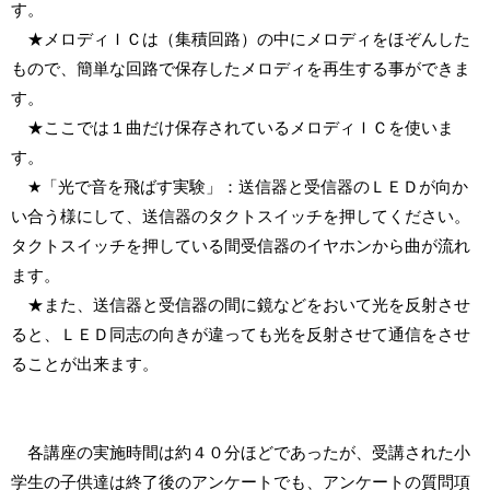
す。
★メロディＩＣは（集積回路）の中にメロディをほぞんした
もので、簡単な回路で保存したメロディを再生する事ができま
す。
★ここでは１曲だけ保存されているメロディＩＣを使いま
す。
★「光で音を飛ばす実験」：送信器と受信器のＬＥＤが向か
い合う様にして、送信器のタクトスイッチを押してください。
タクトスイッチを押している間受信器のイヤホンから曲が流れ
ます。
★また、送信器と受信器の間に鏡などをおいて光を反射させ
ると、ＬＥＤ同志の向きが違っても光を反射させて通信をさせ
ることが出来ます。
各講座の実施時間は約４０分ほどであったが、受講された小
学生の子供達は終了後のアンケートでも、アンケートの質問項