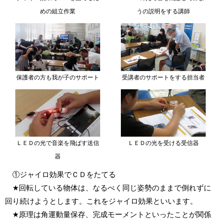
めの組立作業
うの説明をする講師
保護者の方も我が子のサポート
受講者のサポートをする担当者
ＬＥＤの光で音楽を飛ばす送信
ＬＥＤの光を受ける受信器
器
①ジャイロ効果でＣＤをたてる
★回転している物体は、なるべく同じ姿勢のままで倒れずに
回り続けようとします。これをジャイロ効果といいます。
★原理は角運動量保存、完成モーメントといったことが関係