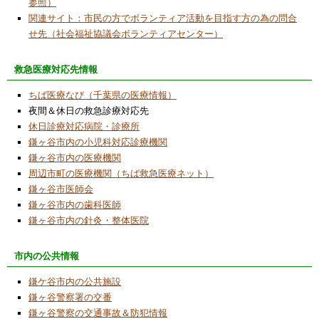
参照）
2025/8/12
関連サイト：市民の方でボランティア活動を目指す方の為の問合
中央公民館委託事業「デジタルワークショッ
せ先（社会福祉協議会ボランティアセンター）
プ」開催
2025/7/3
救急医療対応先情報
今月のコラムはお休みです
ちば医療なび（千葉県の医療情報）
2025/6/3
夜間＆休日の救急診療対応先
中央公民館「デジタルワークショップ」講座
休日診療対応病院・診療所
開催に協力
鎌ヶ谷市内の小児科対応診療機関
鎌ヶ谷市内の医療機関
2025/6/3
周辺市町の医療機関（ちば救急医療ネット）
令和７年度「ロボット工作教室」受講希望者
鎌ヶ谷市医師会
募集中
鎌ヶ谷市内の歯科医師
2025/6/3
鎌ヶ谷市内の針灸・整体医院
NPO活動紹介欄で「令和６年度事業活動報
告」「令和６年度貸借対照表の公告」「令和
市内の公共情報
７年度事業活動計画」について更新致しまし
た。
鎌ケ谷市内の公共施設
鎌ヶ谷警察署の交番
2025/6/1
鎌ヶ谷警察の交通事故＆防犯情報
泊食分離