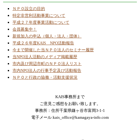
ＯＴＴＯヒューマノイドロボット（拡張機能
ＮＰＯ設立の目的
版）
特定非営利活動事業について
平成２７年度事業活動について
2023/3/3
会員募集中！
読者投稿「地球温暖化対策及び環境問題
新規加入の申込（個人・法人・団体）
（その１）」
平成２６年度KAIS NPO活動報告
2023/3/3
今まで開催した当ＮＰＯ法人のセミナー履歴
補足資料「地球温暖化対策及び環境問題
当NPO法人活動のメディア掲載履歴
（その２）」
市内及び周辺市町のＮＰＯ法人リスト
市内NPO法人の行事予定及び活動報告
2023/1/20
ＮＰＯと行政の協働・活動支援状況
ＯＴＴＯロボットの組立製作と動作確認
2023/1/16
フォバークラフト模型製作の進化過程を掲載
KAIS事務所まで
ご意見ご感想をお願い致します。
事務所：住所千葉県鎌ヶ谷市富岡3-1-1
2023/1/16
電子メール:kais_office@kamagaya-info.com
フォバークラフト模型製作進化の過程
2022/9/20
２０２２年７月９日から８月２１日の間「ス