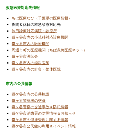
2025/7/3
救急医療対応先情報
今月のコラムはお休みです
ちば医療なび（千葉県の医療情報）
2025/6/3
夜間＆休日の救急診療対応先
中央公民館「デジタルワークショップ」講座
休日診療対応病院・診療所
開催に協力
鎌ヶ谷市内の小児科対応診療機関
鎌ヶ谷市内の医療機関
2025/6/3
周辺市町の医療機関（ちば救急医療ネット）
令和７年度「ロボット工作教室」受講希望者
鎌ヶ谷市医師会
募集中
鎌ヶ谷市内の歯科医師
2025/6/3
鎌ヶ谷市内の針灸・整体医院
NPO活動紹介欄で「令和６年度事業活動報
告」「令和６年度貸借対照表の公告」「令和
市内の公共情報
７年度事業活動計画」について更新致しまし
た。
鎌ケ谷市内の公共施設
鎌ヶ谷警察署の交番
2025/6/1
鎌ヶ谷警察の交通事故＆防犯情報
泊食分離
鎌ケ谷市消防署の防災情報＆お知らせ
2024/12/4
鎌ケ谷市の健康管理に関する情報
市立五本松小学校５年生向けのプログラム学
鎌ケ谷市公民館の利用＆イベント情報