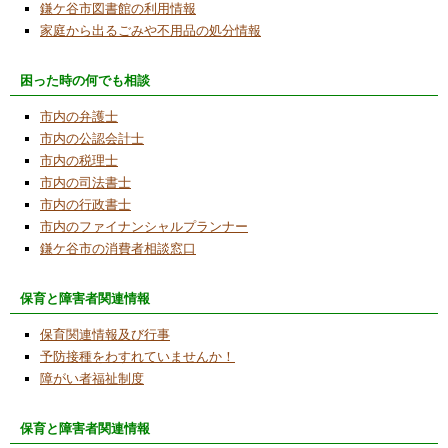
習体験講座を開催
鎌ケ谷市図書館の利用情報
家庭から出るごみや不用品の処分情報
2024/9/21
2024年９月８日「こども科学ワークショ
困った時の何でも相談
ップ」で電気の仕組みを知ろうのイベントで
４講座を担当・小学生に指導しました。
市内の弁護士
2024/6/4
市内の公認会計士
タミヤ製カムプログラムロボットを改造する
市内の税理士
講座を開催しました
市内の司法書士
市内の行政書士
2024/3/17
市内のファイナンシャルプランナー
PCを使わずロボットを動かす体験講座を開催
鎌ケ谷市の消費者相談窓口
2024/2/27
保育と障害者関連情報
第２７回ふれあいまつりに当NPO法人も出
展・参加
保育関連情報及び行事
予防接種をわすれていませんか！
2024/2/7
障がい者福祉制度
ＰＣ無しでプログラム作成体験講座の受講者
募集
保育と障害者関連情報
2024/2/1