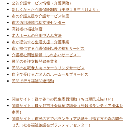
公的介護サービス情報（介護保険）
info.com への返信メールやフリーダイヤルの
新しくなった介護保険制度（平成１８年４月より）
カスタマーサポートへの電話連絡は一切行わ
市の介護支援や介護サービス制度
ないようにお願い致します。
市の西部地域包括支援センター
2026/1/1
高齢者の福祉制度
あけましておめでとうございます
老人ホームの利用申込み方法
市が提供する生活支援・介護事業
2025/12/1
市が提供する介護保険以外の福祉サービス
モノづくりの国
介護福祉関連情報（ふれあいサービス）
2025/11/1
民間の介護支援登録事業者
ソフト・パワー
民間の在宅老人向けケータリングサービス
自宅で受けるご老人のホームヘルプサービス
2025/9/22
民間で行う福祉関連活動
中央公民館委託事業「子ども科学ワークショ
ップ」開催
関連サイト：鎌ケ谷市の民生委員活動（ちば県民児協ＨＰ）
2025/9/1
関連サイト：鎌ケ谷市社会福祉協議会（登録ボランティア団体を
ガストロノミー ツーリズム
参照）
2025/8/12
関連サイト：市民の方でボランティア活動を目指す方の為の問合
中央公民館委託事業「デジタルワークショッ
せ先（社会福祉協議会ボランティアセンター）
プ」開催