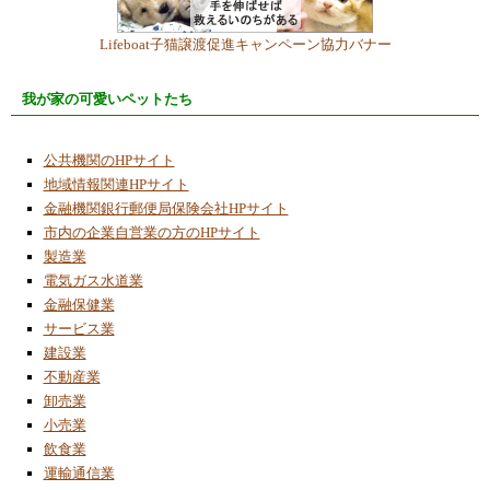
Lifeboat子猫譲渡促進キャンペーン協力バナー
我が家の可愛いペットたち
公共機関のHPサイト
地域情報関連HPサイト
金融機関銀行郵便局保険会社HPサイト
市内の企業自営業の方のHPサイト
製造業
電気ガス水道業
金融保健業
サービス業
建設業
不動産業
卸売業
小売業
飲食業
運輸通信業