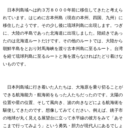
日本列島域へは約３万８０００年前に移住してきたと考えら
れています。はじめに古本州島（現在の本州、四国、九州）に
移住したようです。その少し後に琉球列島に出現します。つぎ
に、大陸の半島であった北海道に出現しました。陸続きであっ
たのは北海道ルートだけです。その他のルートでは、大陸から
朝鮮半島をとおり対馬海峡を渡り古本州島に至るルート。台湾
を経て琉球列島に至るルートと海を渡らなければたどり着けな
いものです。
日本列島域に行き着いた人たちは、大海原を乗り切ることが
できる航海能力・航海術をもった人たちだったのです。太陽の
位置や星の位置、そして風向き、波の向きなどによる航海術を
駆使してきたのです。想像してみてください。例えば、銚子市
の地球が丸く見える展望台に立って水平線の彼方をみて「あそ
こまで行ってみよう」という勇気・胆力が現代人にあるでしょ