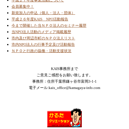
平成２７年度事業活動について
2023/3/3
会員募集中！
読者投稿「地球温暖化対策及び環境問題
新規加入の申込（個人・法人・団体）
（その１）」
平成２６年度KAIS NPO活動報告
2023/3/3
今まで開催した当ＮＰＯ法人のセミナー履歴
補足資料「地球温暖化対策及び環境問題
当NPO法人活動のメディア掲載履歴
（その２）」
市内及び周辺市町のＮＰＯ法人リスト
市内NPO法人の行事予定及び活動報告
2023/1/20
ＮＰＯと行政の協働・活動支援状況
ＯＴＴＯロボットの組立製作と動作確認
2023/1/16
フォバークラフト模型製作の進化過程を掲載
KAIS事務所まで
ご意見ご感想をお願い致します。
事務所：住所千葉県鎌ヶ谷市富岡3-1-1
2023/1/16
電子メール:kais_office@kamagaya-info.com
フォバークラフト模型製作進化の過程
2022/9/20
２０２２年７月９日から８月２１日の間「ス
テアリング４輪車ロボット」の無線操縦講座
を開催
2022/8/7