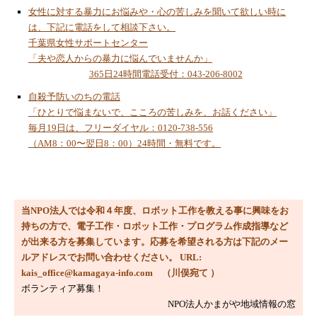
女性に対する暴力にお悩みや・心の苦しみを聞いて欲しい時に
今月のコラム「縄文の人たち」
は、下記に電話をして相談下さい。
2023/10/23
千葉県女性サポートセンター
第４９回鎌ケ谷市民まつり
「夫や恋人からの暴力に悩んでいませんか」
365日24時間電話受付：043-206-8002
2023/9/18
子ども科学・ワークショップ講座
自殺予防いのちの電話
「ひとりで悩まないで、こころの苦しみを、お話ください」
2023/8/16
毎月19日は、フリーダイヤル：0120-738-556
デジタルワークショップ講座で「障害物回避
（AM8：00〜翌日8：00）24時間・無料です。
型３輪ロボット」の製作指導
2023/8/2
MESHとScratchでピタゴラススイッチを作ろ
う！
当NPO法人では令和４年度、ロボット工作を教える事に興味をお
2023/8/1
持ちの方で、電子工作・ロボット工作・プログラム作成指導など
今月のコラム「総人口８７００万人」
が出来る方を募集しています。応募を希望される方は下記のメー
ルアドレスでお問い合わせください。 URL:
2023/7/15
kais_office@kamagaya-info.com （川俣宛て ）
ＯＴＴＯロボット拡張機能搭載
ボランティア募集！
2023/6/10
NPO法人かまがや地域情報の窓
令和５年度事業活動について