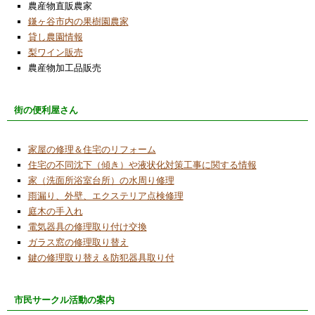
農産物直販農家
鎌ヶ谷市内の果樹園農家
貸し農園情報
梨ワイン販売
農産物加工品販売
街の便利屋さん
家屋の修理＆住宅のリフォーム
住宅の不同沈下（傾き）や液状化対策工事に関する情報
家（洗面所浴室台所）の水周り修理
雨漏り、外壁、エクステリア点検修理
庭木の手入れ
電気器具の修理取り付け交換
ガラス窓の修理取り替え
鍵の修理取り替え＆防犯器具取り付
市民サークル活動の案内