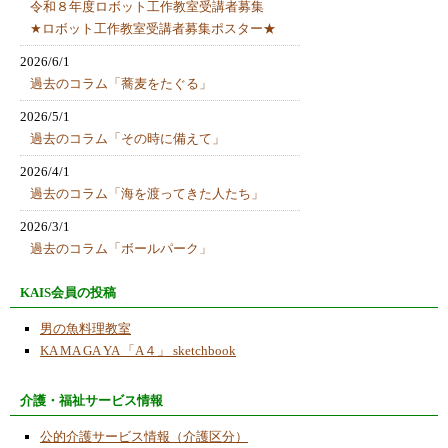
令和８年度ロボット工作教室受講者募集
★ロボット工作教室受講者募集ポスター★
2026/6/1
過去のコラム「蕎麦をたぐる」
2026/5/1
過去のコラム「その時に備えて」
2026/4/1
過去のコラム「海を渡ってきた人たち」
2026/3/1
過去のコラム「ボールパーク」
2026/1/19
KAIS会員の投稿
ゼスチャー顔認識センサーロボット
男の魚料理教室
2026/1/8
KA MA GA YA 「A４」 sketchbook
ご注意ください！！当ＮＰＯ法人では「アカ
ウント情報の定期確認のご案内」などのメー
介護・福祉サービス情報
ルは一切発信しておりません。個人の情報漏
の恐れがあるので、「アカウント情報の確
公的介護サービス情報（介護区分）
認」サイトや【サポート窓口】kamagaya-