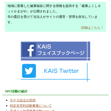
地域に密着した健康福祉に関する情報を提供する「健康ふくしネ
2023/6/10
ットかまがや」が公開されました。
令和４年度ＮＰＯ法人かまがや地域情報の窓
市の委託を受けて当法人がサイトの運営・管理を担当していま
活動報告
す。
2023/6/10
詳細はこちら！
令和４年度貸借対照表公告
2023/6/1
今月のコラム「転入超過」
2023/5/5
ＯＴＴＯヒューマノイドロボット他２台を掲
載
2023/5/2
２０２３年度ロボット工作教室の受講者募
集！
NPO活動の紹介
2023/4/3
ＯＴＴＯヒューマノイドロボット（拡張機能
ＮＰＯ設立の目的
版）
特定非営利活動事業について