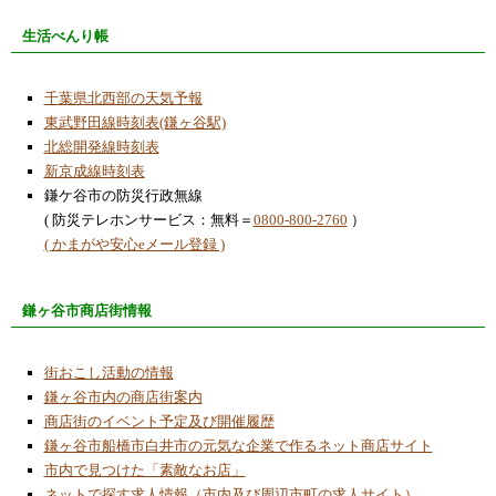
生活べんり帳
千葉県北西部の天気予報
東武野田線時刻表(鎌ヶ谷駅)
北総開発線時刻表
新京成線時刻表
鎌ケ谷市の防災行政無線
( 防災テレホンサービス：無料＝
0800-800-2760
）
( かまがや安心eメール登録 )
鎌ヶ谷市商店街情報
街おこし活動の情報
鎌ヶ谷市内の商店街案内
商店街のイベント予定及び開催履歴
鎌ヶ谷市船橋市白井市の元気な企業で作るネット商店サイト
市内で見つけた「素敵なお店」
ネットで探す求人情報（市内及び周辺市町の求人サイト）