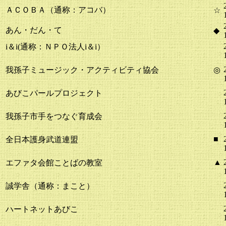
ＡＣＯＢＡ（通称：アコバ）
☆
あん・だん・て
◆
i＆i(通称：ＮＰＯ法人i＆i）
我孫子ミュージック・アクティビティ協会
◎
あびこパールプロジェクト
我孫子市手をつなぐ育成会
■
全日本護身武道連盟
▲
エファタ会館ことばの教室
誠学舎（通称：まこと）
ハートネットあびこ