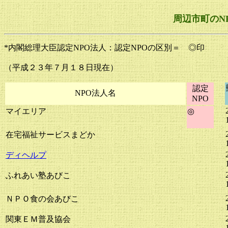
周辺市町のN
*内閣総理大臣認定NPO法人：認定NPOの区別＝ ◎印
（平成２３年７月１８日現在）
認定
NPO法人名
NPO
マイエリア
◎
在宅福祉サービスまどか
ディヘルプ
ふれあい塾あびこ
ＮＰＯ食の会あびこ
関東ＥＭ普及協会