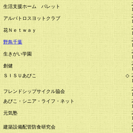
生活支援ホーム パレット
アルバトロスヨットクラブ
花Ｎｅｔｗａｙ
野鳥千葉
生きがい学園
創健
ＳＩＳＵあびこ
◇
フレンドシップサイクル協会
あびこ・シニア・ライフ・ネット
元気塾
建築設備配管防食研究会