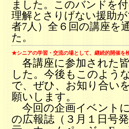
ました。このバンドを付
理解とさりげない援助が
者7人）全６回の講座を
た。
★シニアの学習・交流の場として、継続的開催を
各講座に参加された皆
した。今後もこのよう
で、ぜひ、お知り合い
願いします。
今回の企画イベントに
の広報誌（３月１日号