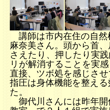
講師は市内在住の自然
麻奈美さん。頭から首、
さえたり、押したり実践
リが解消することを実感
直接、ツボ処を感じさせ
指圧は身体機能を整える
た。
御代川さんには昨年開