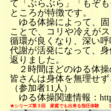
て「ぶらぶら」「もぞも
ところが特徴です。
ゆる体操によって、固
ことで、コリや冷えがス
循環が良くなり、深い呼
代謝が活発になって、身
返りました。
２時間ほどのゆる体操
皆さんは身体を無理せず
（参加者11人）
ゆる体操関連情報：http://yur
★シリーズ第３回 家庭でも出来る指圧体験 ３