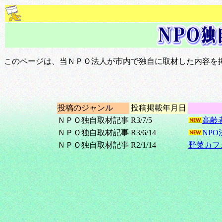
このページは、当ＮＰＯ法人が市内で独自に取材した内容を
投稿のジャンル
投稿掲載年月日
ＮＰＯ独自取材記事
R3/7/5
高齢
ＮＰＯ独自取材記事
R3/6/14
NP
ＮＰＯ独自取材記事
R2/1/14
野菜カフ