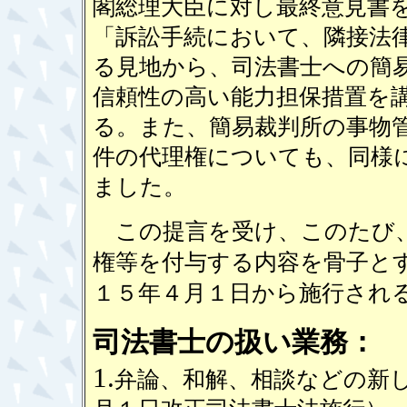
閣総理大臣に対し最終意見書
「訴訟手続において、隣接法
る見地から、司法書士への簡
信頼性の高い能力担保措置を
る。また、簡易裁判所の事物
件の代理権についても、同様
ました。
この提言を受け、このたび、
権等を付与する内容を骨子と
１５年４月１日から施行され
司法書士の扱い業務：
1.
弁論、和解、相談などの新