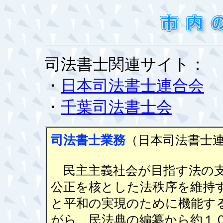
司法書士関連サイト：
・
日本司法書士連合会
・
千葉司法書士会
司法書士業務
（日本司法書士
民主主義社会が目指す法の支
公正を核とした法秩序を維持
と平和の実現のために機能す
がら、民法典の編纂から約１