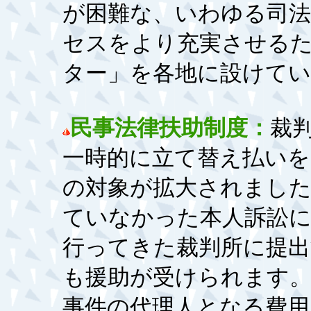
が困難な、いわゆる司
セスをより充実させるた
ター」を各地に設けて
民事法律扶助制度：
裁
一時的に立て替え払いを
の対象が拡大されまし
ていなかった本人訴訟に
行ってきた裁判所に提出
も援助が受けられます。
事件の代理人となる費