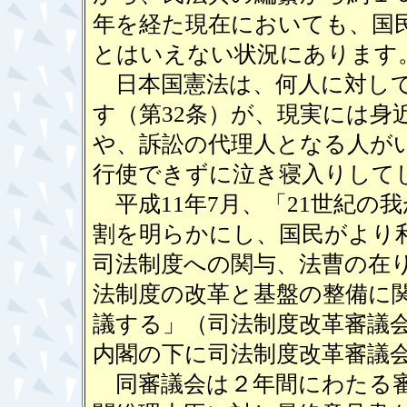
年を経た現在においても、国
とはいえない状況にあります
日本国憲法は、何人に対して
す（第32条）が、現実には
や、訴訟の代理人となる人が
行使できずに泣き寝入りして
平成11年7月、「21世紀の
割を明らかにし、国民がより
司法制度への関与、法曹の在
法制度の改革と基盤の整備に
議する」（司法制度改革審議
内閣の下に司法制度改革審議
同審議会は２年間にわたる