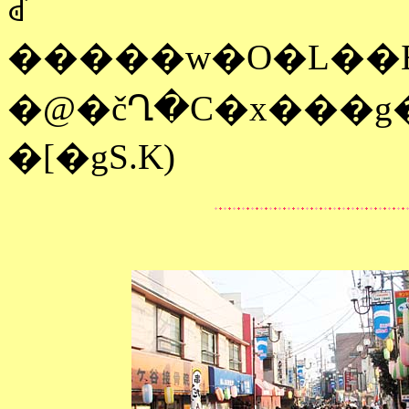
ꂽ
�@�čՂ�C�x���g�ł́A�������w�Z�u���X�o���h�A�q�
�[�gS.K)