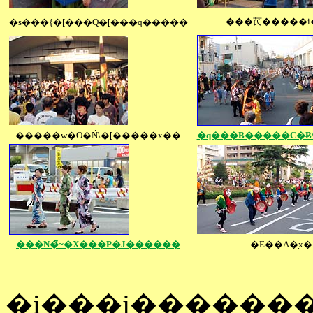
���芪�����i�
�s���{�[���Q�[���ɋ�����
�����w�O�Ń\�[�����x��
�q���B�����C�Ƀ\
���N�̃~�X���P�J������
�Ε��A�̗x