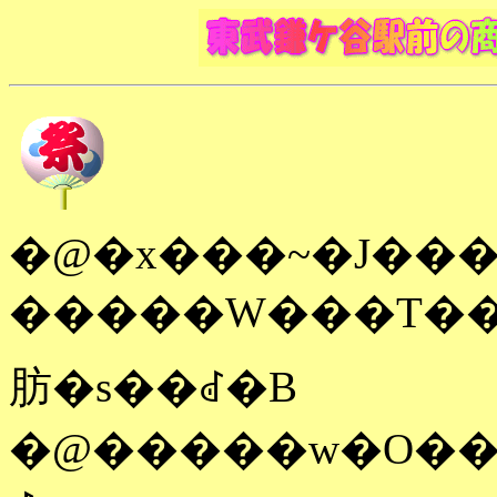
�@�x���~�J���
�����W���T���i�y�j�`�U��
肪�s��ꂽ�B
�@�����w�O���X�X