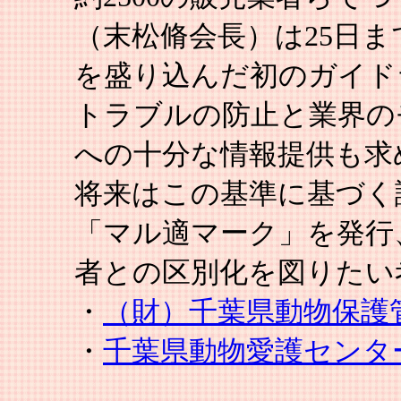
（末松脩会長）は25日
を盛り込んだ初のガイド
トラブルの防止と業界の
への十分な情報提供も求
将来はこの基準に基づく
「マル適マーク」を発行
者との区別化を図りたい
・
（財）千葉県動物保護
・
千葉県動物愛護センタ