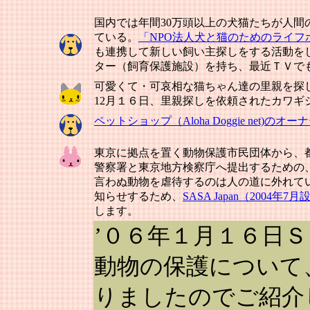
国内では年間30万頭以上の犬猫たちが人
ている。
「NPO法人犬と猫のためのライフ
も連携して新しい飼い主探しをする活動を
ター（飼育保護施設）を持ち、最近ＴＶで
可愛くて・可哀相な猫ちゃん達の里親を探し
12月１６日、里親探しを依頼されたカワ
ペットショップ（Aloha Doggie ne
東京に拠点を置く動物保護市民団体から、
警察署と東京地方検察庁へ提出するための
言わぬ動物を虐待するのは人の道に外れて
知らせするため、
SASA Japan（20
します。
’０６年１月１６日
動物の保護について
りましたのでご紹介