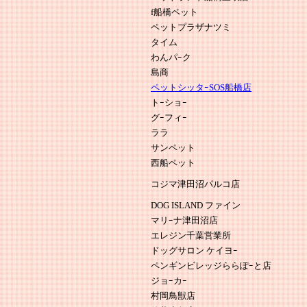
f船橋ペット
ペットプラザナツミ
タイム
わんパｰク
島商
ペットシッタｰSOS船橋店
トｰショｰ
グｰフィｰ
ララ
サンペット
西船ペット
コジマ津田沼パルコ店
DOG ISLAND ファイン
マリｰナ津田沼店
エレジン千葉営業所
ドッグサロン ケイヨｰ
ペンギンビレッジららぽｰと店
ジョｰカｰ
村岡鳥獣店